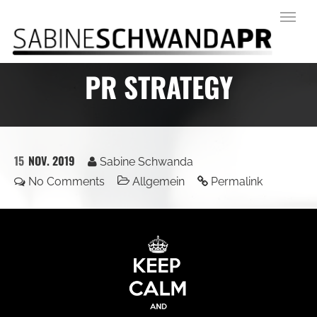
Startseite
/
PR Strategy
PR STRATEGY
15
NOV. 2019
Sabine Schwanda
No Comments
Allgemein
Permalink