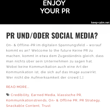
PR UND/ODER SOCIAL MEDIA?
On- & Offline-PR im digitalen Spannungsfeld – worauf
kommt es an? Welcome to the future Keine PR zu
machen, kommt in etwa dem Zugeständnis gleich, dass
man nichts über sein Unternehmen zu sagen hat.
Wobei keine Kommunikation auch eine Art der
Kommunikation ist, die sich auf das Image auswirkt.
Wer nicht die Aufmerksamkeit der crowd […]
READ MORE...
Credibility
,
Earned Media
,
klassische PR
,
Kommunikationstrends
,
On- & Offline PR
,
PR Strategy
,
Snackable Content
,
Trust